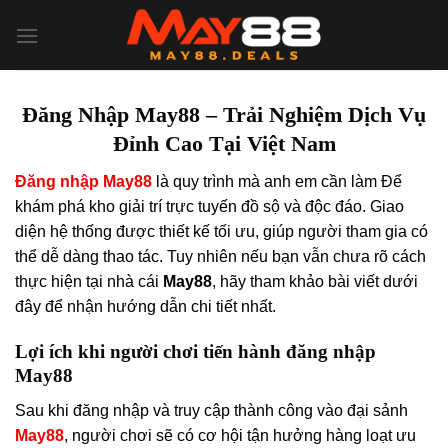
Bỏ
qua
nội
dung
Đăng Nhập May88 – Trải Nghiệm Dịch Vụ
Đỉnh Cao Tại Việt Nam
Đăng nhập May88
là quy trình mà anh em cần làm Để
khám phá kho giải trí trực tuyến đồ sộ và độc đáo. Giao
diện hệ thống được thiết kế tối ưu, giúp người tham gia có
thể dễ dàng thao tác. Tuy nhiên nếu bạn vẫn chưa rõ cách
thực hiện tại nhà cái
May88
, hãy tham khảo bài viết dưới
đây để nhận hướng dẫn chi tiết nhất.
Lợi ích khi người chơi tiến hành đăng nhập
May88
Sau khi đăng nhập và truy cập thành công vào đại sảnh
May88
, người chơi sẽ có cơ hội tận hưởng hàng loạt ưu