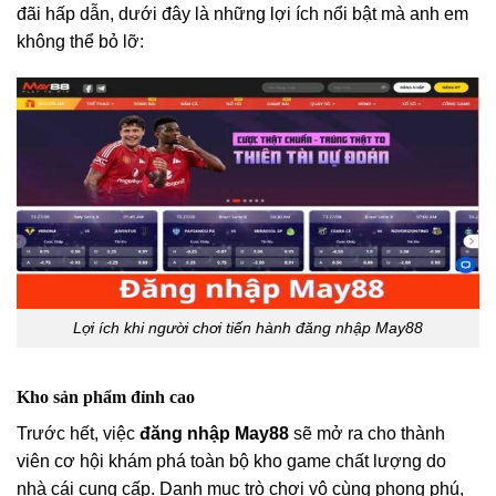
đãi hấp dẫn, dưới đây là những lợi ích nổi bật mà anh em
không thể bỏ lỡ:
Lợi ích khi người chơi tiến hành đăng nhập May88
Kho sản phẩm đỉnh cao
Trước hết, việc
đăng nhập May88
sẽ mở ra cho thành
viên cơ hội khám phá toàn bộ kho game chất lượng do
nhà cái cung cấp. Danh mục trò chơi vô cùng phong phú,