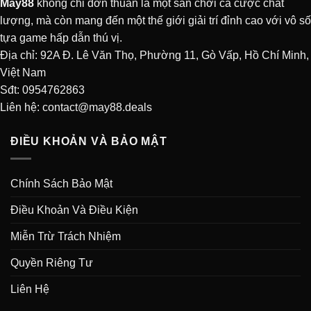
May88
không chỉ đơn thuần là một sân chơi cá cược chất
lượng, mà còn mang đến một thế giới giải trí đỉnh cao với vô số
tựa game hấp dẫn thú vị.
Địa chỉ: 92A Đ. Lê Văn Thọ, Phường 11, Gò Vấp, Hồ Chí Minh,
Việt Nam
Sđt: 0954762863
Liên hệ:
contact@may88.deals
ĐIỀU KHOẢN VÀ BẢO MẬT
Chính Sách Bảo Mật
Điều Khoản Và Điều Kiện
Miễn Trừ Trách Nhiệm
Quyền Riêng Tư
Liên Hệ