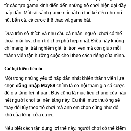
từ các tựa game kinh điển đến những trò chơi hiện đại đầy
hấp dẫn. Một số sảnh game nổi bật có thể kể đến như nổ
hũ, bắn cá, cá cược thể thao và game bài.
Dựa trên sở thích và nhu cầu cá nhân, người chơi có thể
thoải mái lựa chọn trò chơi phù hợp nhất. Điều này không
chỉ mang lại trải nghiệm giải trí trọn vẹn mà còn giúp mỗi
thành viên tận hưởng cuộc chơi theo cách riêng của mình.
Cơ hội kiếm tiền to
Một trong những yếu tố hấp dẫn nhất khiến thành viên lựa
chọn
đăng nhập May88
chính là cơ hội tham gia cá cược
để gia tăng lợi nhuận. Đây cũng là mục tiêu chung của hầu
hết người chơi tại nền tảng này. Cụ thể, mức thưởng sẽ
thay đổi tùy theo trò chơi mà anh em chọn cũng như độ
khó của từng cửa cược.
Nếu biết cách tận dụng lợi thế này, người chơi có thể kiếm