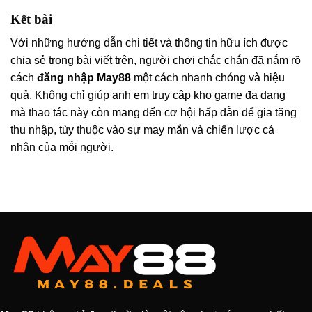
Kết bài
Với những hướng dẫn chi tiết và thông tin hữu ích được
chia sẻ trong bài viết trên, người chơi chắc chắn đã nắm rõ
cách
đăng nhập May88
một cách nhanh chóng và hiệu
quả. Không chỉ giúp anh em truy cập kho game đa dạng
mà thao tác này còn mang đến cơ hội hấp dẫn để gia tăng
thu nhập, tùy thuộc vào sự may mắn và chiến lược cá
nhân của mỗi người.