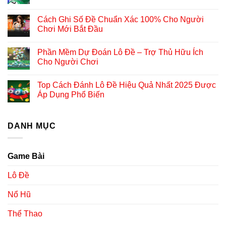
Cách Ghi Số Đề Chuẩn Xác 100% Cho Người
Chơi Mới Bắt Đầu
Phần Mềm Dự Đoán Lô Đề – Trợ Thủ Hữu Ích
Cho Người Chơi
Top Cách Đánh Lô Đề Hiệu Quả Nhất 2025 Được
Áp Dụng Phổ Biến
DANH MỤC
Game Bài
Lô Đề
Nổ Hũ
Thể Thao