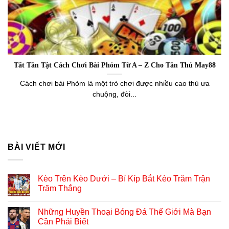
Tất Tần Tật Cách Chơi Bài Phỏm Từ A – Z Cho Tân Thủ May88
Cách chơi bài Phỏm là một trò chơi được nhiều cao thủ ưa
chuộng, đòi...
BÀI VIẾT MỚI
Kèo Trên Kèo Dưới – Bí Kíp Bắt Kèo Trăm Trận
Trăm Thắng
Những Huyền Thoại Bóng Đá Thế Giới Mà Bạn
Cần Phải Biết