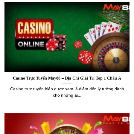
Casino Trực Tuyến May88 – Địa Chỉ Giải Trí Top 1 Châu Á
Casino trực tuyến hiện được xem là điểm đến lý tưởng dành
cho những ai...